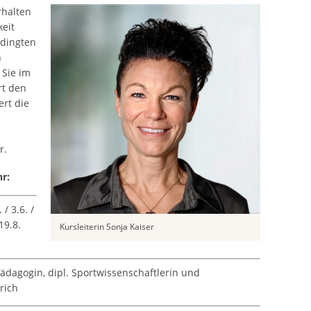
rhalten
eit
edingten
n
 Sie im
rt den
ert die
r.
r:
 / 3.6. /
 19.8.
Kursleiterin Sonja Kaiser
pädagogin, dipl. Sportwissenschaftlerin und
rich