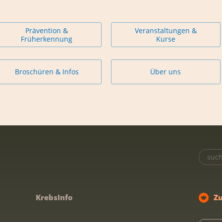
Prävention &
Veranstaltungen &
Früherkennung
Kurse
Broschüren & Infos
Über uns
KrebsInfo
Z