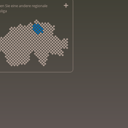
en Sie eine andere regionale
sliga
sliga Aargau
sliga beider Basel
sliga Bern
sliga Freiburg
e genevoise contre le cancer
bsliga Graubünden
e jurassienne contre le cancer