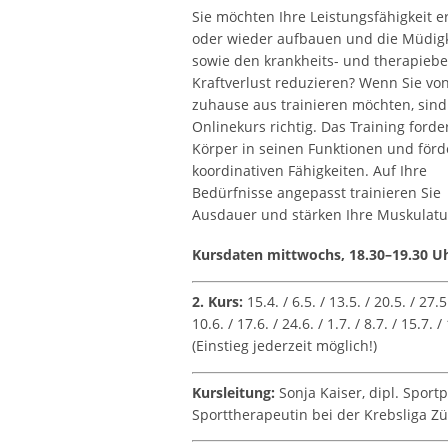
Sie möchten Ihre Leistungsfähigkeit e
oder wieder aufbauen und die Müdigk
sowie den krankheits- und therapieb
Kraftverlust reduzieren? Wenn Sie vo
zuhause aus trainieren möchten, sind
Onlinekurs richtig. Das Training forde
Körper in seinen Funktionen und förd
koordinativen Fähigkeiten. Auf Ihre
Bedürfnisse angepasst trainieren Sie
Ausdauer und stärken Ihre Muskulatu
Kursdaten mittwochs, 18.30–19.30 Uh
2. Kurs:
15.4. / 6.5. / 13.5. / 20.5. / 27.5.
10.6. / 17.6. / 24.6. / 1.7. / 8.7. / 15.7. /
(Einstieg jederzeit möglich!)
Kursleitung:
Sonja Kaiser, dipl. Sport
Sporttherapeutin bei der Krebsliga Zü