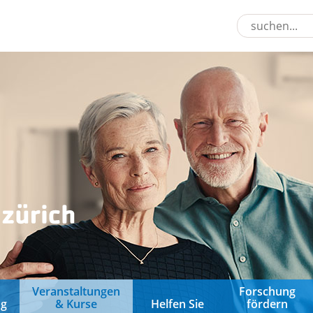
&
Veranstaltungen
Forschung
ng
& Kurse
Helfen Sie
fördern