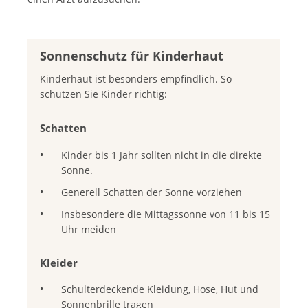
Bei Hitze ist es wichtig, mehr Wasser zu trinken und
hohen Lichtschutzfaktor sind kein Freipass für
Verlauf seines Lebens an einem Melanom zu
den Körper kühl zu halten. Meiden Sie Sonne und
einen unbeschränkten Aufenthalt an der Sonne.
erkranken, wenn man vor dem 35. Lebensjahr mit
Anstrengung und essen Sie leicht und salzig.
Solarienbesuchen beginnt. Deshalb rät die
Krebsliga dezidiert von Solarien ab.
Sonnenschutz für Kinderhaut
Weitere Tipps zum richtigen Verhalten bei Hitze
Mehr Informationen dazu finden Sie hier
.
finden Sie unter
www.stadt-zuerich.ch/hitze
Kinderhaut ist besonders empfindlich. So
schützen Sie Kinder richtig:
Schatten
Kinder bis 1 Jahr sollten nicht in die direkte
Sonne.
Generell Schatten der Sonne vorziehen
Insbesondere die Mittagssonne von 11 bis 15
Uhr meiden
Kleider
Schulterdeckende Kleidung, Hose, Hut und
Sonnenbrille tragen