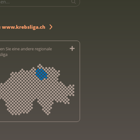
u www.krebsliga.ch
en Sie eine andere regionale
sliga
sliga Aargau
sliga beider Basel