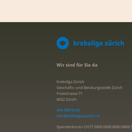
Wir sind für Sie da
Krebsliga Zürich
Geschäfts- und Beratungsstelle Zürich
Freiestrasse 71
8032 Zürich
044 388 55 00
info@krebsligazuerich.ch
Spendenkonto CH77 0900 0000 8000 0868 