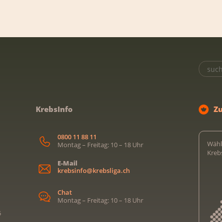
KrebsInfo
Z
0800 11 88 11
Wähl
Montag – Freitag: 10 – 18 Uhr
Kreb
E-Mail
krebsinfo@krebsliga.ch
Chat
Montag – Freitag: 10 – 18 Uhr
5