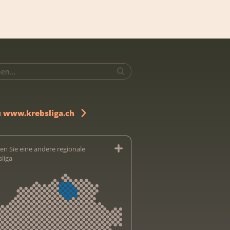
u www.krebsliga.ch
en Sie eine andere regionale
sliga