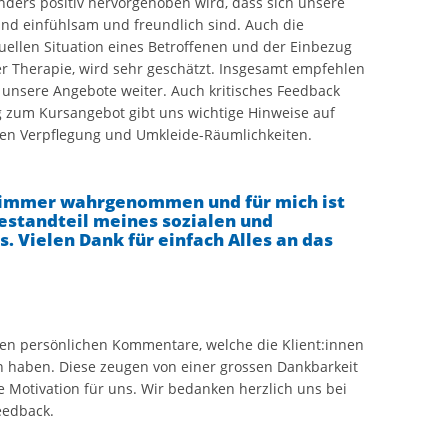
ders positiv hervorgehoben wird, dass sich unsere
nd einfühlsam und freundlich sind. Auch die
uellen Situation eines Betroffenen und der Einbezug
r Therapie, wird sehr geschätzt. Insgesamt empfehlen
n unsere Angebote weiter. Auch kritisches Feedback
g zum Kursangebot gibt uns wichtige Hinweise auf
hen Verpflegung und Umkleide-Räumlichkeiten.
h immer wahrgenommen und für mich ist
Bestandteil meines sozialen und
. Vielen Dank für einfach Alles an das
len persönlichen Kommentare, welche die Klient:innen
n haben. Diese zeugen von einer grossen Dankbarkeit
e Motivation für uns. Wir bedanken herzlich uns bei
eedback.