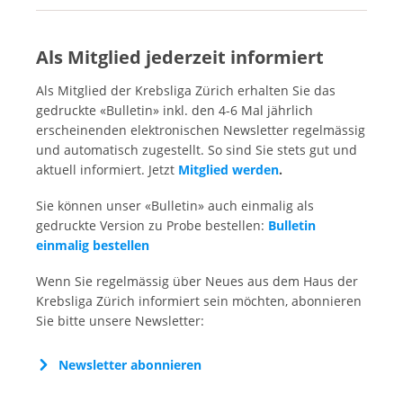
Bulletin Herbst 2025
(
pdf
,
2 MB
)
Als Mitglied jederzeit informiert
Bulletin Frühling 2025
(
pdf
,
2 MB
)
Als Mitglied der Krebsliga Zürich erhalten Sie das
Bulletin Herbst 2024
(
pdf
,
1 MB
)
gedruckte «Bulletin» inkl. den 4-6 Mal jährlich
erscheinenden elektronischen Newsletter regelmässig
Bulletin Frühling 2024
(
pdf
,
2 MB
)
und automatisch zugestellt. So sind Sie stets gut und
Bulletin Herbst 2023
(
pdf
,
1 MB
)
aktuell informiert. Jetzt
Mitglied werden
.
Bulletin Frühling 2023
(
pdf
,
2 MB
)
Sie können unser «Bulletin» auch einmalig als
Bulletin Herbst 2022
(
pdf
,
2 MB
)
gedruckte Version zu Probe bestellen:
Bulletin
einmalig bestellen
Bulletin Frühling 2022
(
pdf
,
2 MB
)
Bulletin Herbst 2021
Wenn Sie regelmässig über Neues aus dem Haus der
(
pdf
,
3 MB
)
Krebsliga Zürich informiert sein möchten, abonnieren
Bulletin Frühling 2021
(
pdf
,
3 MB
)
Sie bitte unsere Newsletter:
Bulletin Herbst 2020
(
pdf
,
4 MB
)
Newsletter abonnieren
Bulletin Herbst 2019
(
pdf
,
1 MB
)
Bulletin Frühling 2019
(
pdf
,
1 MB
)