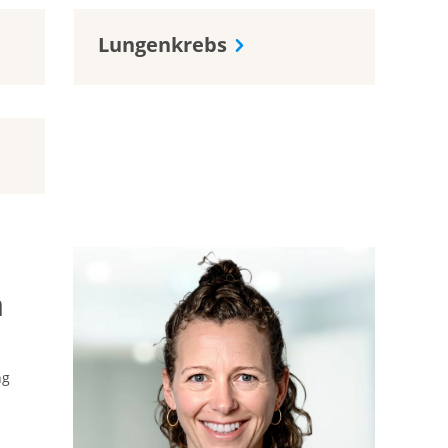
Lungenkrebs
n
ng