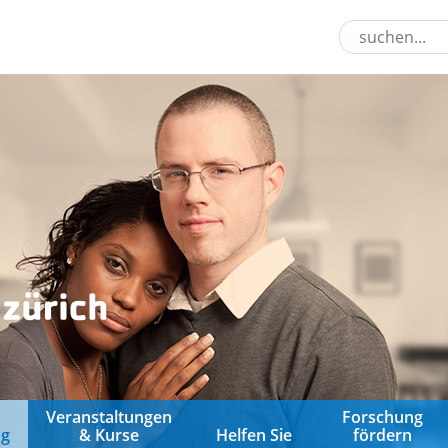
&
Veranstaltungen
Forschung
ng
& Kurse
Helfen Sie
fördern