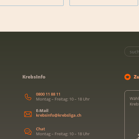
KrebsInfo
Z
0800 11 88 11
Wähl
Montag – Freitag: 10 – 18 Uhr
Kreb
E-Mail
krebsinfo@krebsliga.ch
Chat
Montag – Freitag: 10 – 18 Uhr