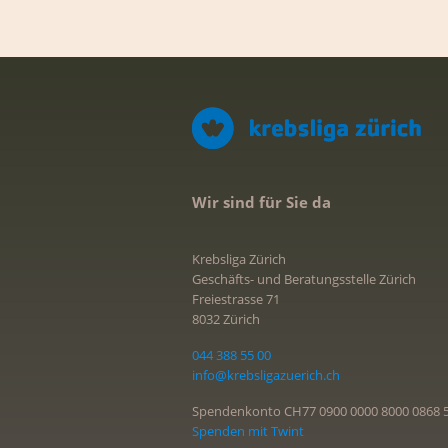
Wir sind für Sie da
Krebsliga Zürich
Geschäfts- und Beratungsstelle Zürich
Freiestrasse 71
8032 Zürich
044 388 55 00
info@krebsligazuerich.ch
Spendenkonto CH77 0900 0000 8000 0868 
Spenden mit Twint