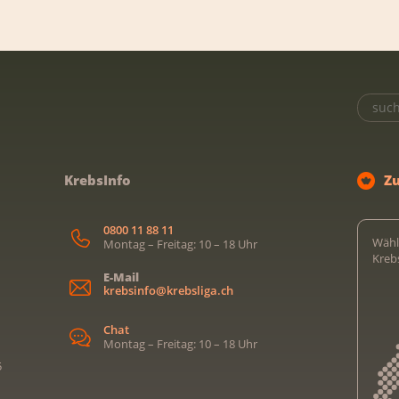
KrebsInfo
Z
0800 11 88 11
Wähl
Montag – Freitag: 10 – 18 Uhr
Kreb
E-Mail
krebsinfo@krebsliga.ch
Chat
Montag – Freitag: 10 – 18 Uhr
5