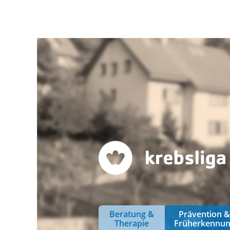
Beratung &
Prävention 
Therapie
Früherkennu