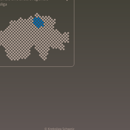
sliga
sliga Aargau
sliga beider Basel
sliga Bern
sliga Freiburg
e genevoise contre le cancer
bsliga Graubünden
e jurassienne contre le cancer
© Krebsliga Schweiz