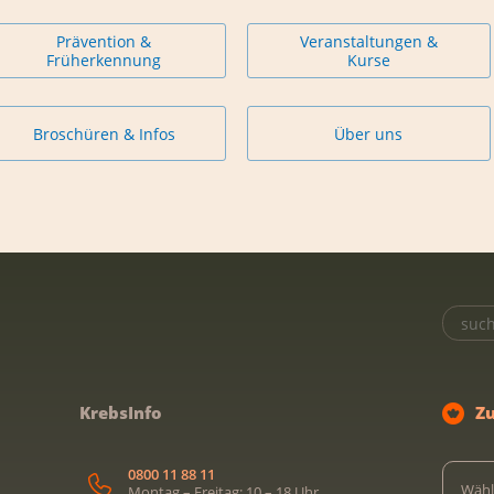
Prävention &
Veranstaltungen &
Früherkennung
Kurse
Broschüren & Infos
Über uns
KrebsInfo
Z
0800 11 88 11
Wähl
Montag – Freitag: 10 – 18 Uhr