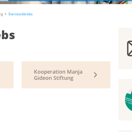
ng
Eierstockkrebs
ebs
Kooperation Manja
Gideon Stiftung