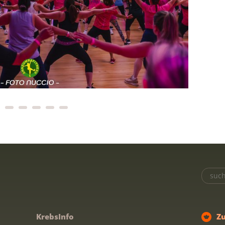
KrebsInfo
Z