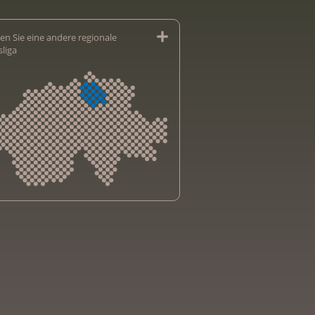
en Sie eine andere regionale
sliga
sliga Aargau
sliga beider Basel
sliga Bern
sliga Freiburg
e genevoise contre le cancer