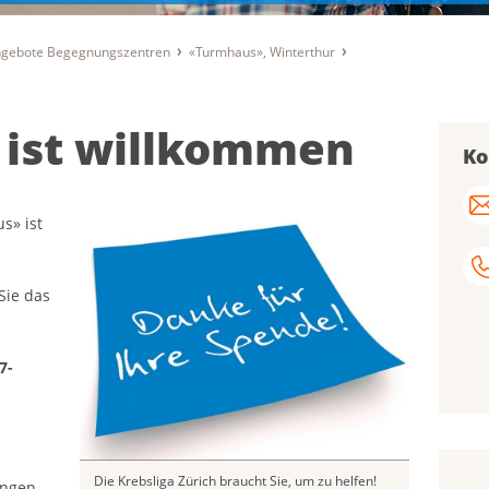
gebote Begegnungszentren
«Turmhaus», Winterthur
 ist willkommen
Ko
s» ist
Sie das
7-
Die Krebsliga Zürich braucht Sie, um zu helfen!
ungen