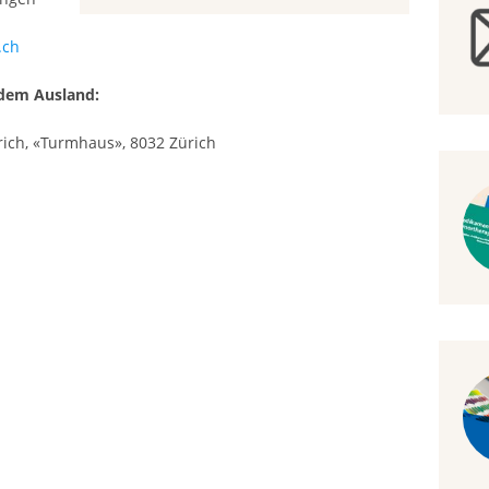
.ch
dem Ausland:
rich, «Turmhaus», 8032 Zürich