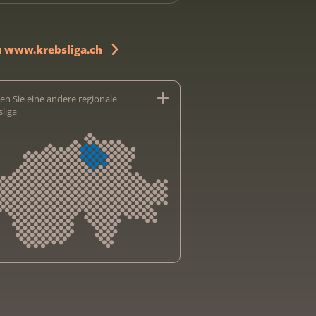
u www.krebsliga.ch
en Sie eine andere regionale
sliga
sliga Aargau
sliga beider Basel
sliga Bern