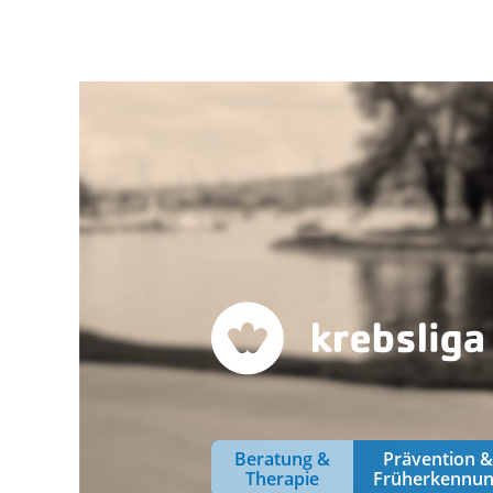
Beratung &
Prävention 
Therapie
Früherkennu