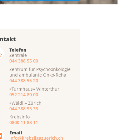
ntakt
Telefon
Zentrale
044 388 55 00
Zentrum für Psychoonkologie
und ambulante Onko-Reha
044 388 55 20
«Turmhaus» Winterthur
052 214 80 00
«Wäldli» Zürich
044 388 55 33
KrebsInfo
0800 11 88 11
Email
info@krebsligazuerich.ch