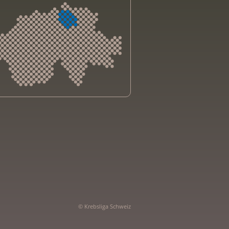
sliga Aargau
sliga beider Basel
sliga Bern
sliga Freiburg
e genevoise contre le cancer
bsliga Graubünden
e jurassienne contre le cancer
© Krebsliga Schweiz
e neuchâteloise contre le cancer
sliga Ostschweiz