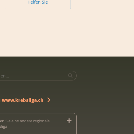
Helfen Sie
u www.krebsliga.ch
en Sie eine andere regionale
sliga