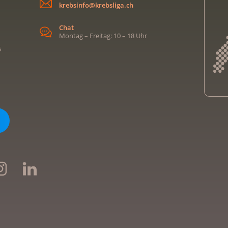
krebsinfo@krebsliga.ch
Chat
Montag – Freitag: 10 – 18 Uhr
5
Kreb
Kreb
Kreb
Kreb
Ligu
Kre
Ligu
Ligu
Kreb