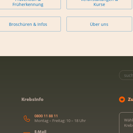
Früherkennung
Kurse
Broschüren & Infos
Über uns
KrebsInfo
Z
0800 11 88 11
Wähl
Montag – Freitag: 10 – 18 Uhr
Kreb
E-Mail