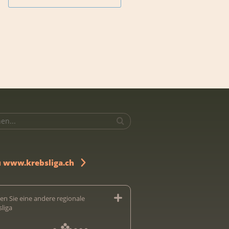
u www.krebsliga.ch
en Sie eine andere regionale
sliga