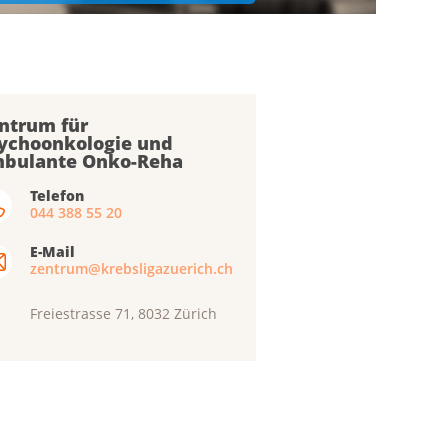
ntrum für
ychoonkologie und
bulante Onko-Reha
Telefon
044 388 55 20
E-Mail
zentrum@krebsligazuerich.ch
Freiestrasse 71, 8032 Zürich