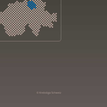
sliga Aargau
sliga beider Basel
sliga Bern
sliga Freiburg
e genevoise contre le cancer
bsliga Graubünden
e jurassienne contre le cancer
© Krebsliga Schweiz
e neuchâteloise contre le cancer
sliga Ostschweiz