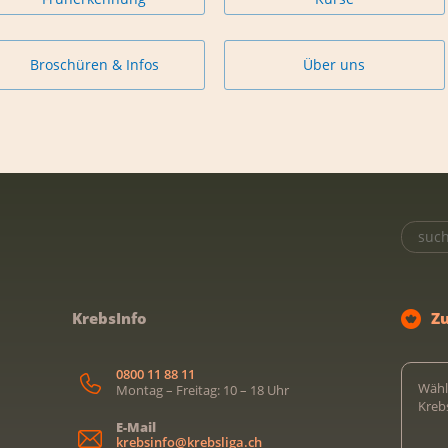
Broschüren & Infos
Über uns
KrebsInfo
Z
0800 11 88 11
Wähl
Montag – Freitag: 10 – 18 Uhr
Kreb
E-Mail
krebsinfo@krebsliga.ch