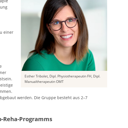
rapie
lung
u einer
e
iner
Esther Tribolet, Dipl. Physiotherapeutin FH, Dipl.
tsein.
Manualtherapeutin OMT
eistige
kommen.
abgebaut werden. Die Gruppe besteht aus 2–7
ko-Reha-Programms