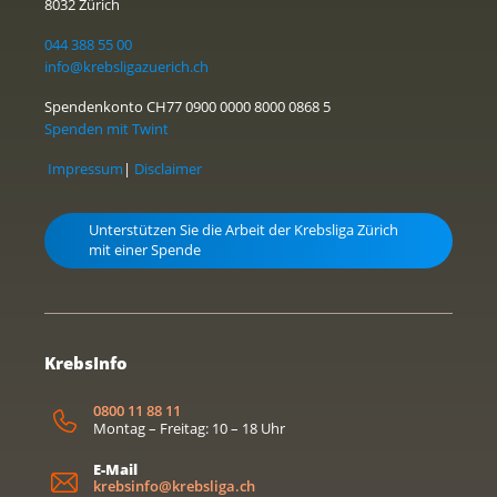
8032 Zürich
044 388 55 00
info@krebsligazuerich.ch
Spendenkonto CH77 0900 0000 8000 0868 5
Spenden mit Twint
Impressum
|
Disclaimer
Unterstützen Sie die Arbeit der Krebsliga Zürich
mit einer Spende
KrebsInfo
0800 11 88 11
Montag – Freitag: 10 – 18 Uhr
E-Mail
krebsinfo@krebsliga.ch