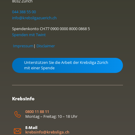
8032 Zürich
044 388 55 00
info@krebsligazuerich.ch
Spendenkonto CH77 0900 0000 8000 0868 5
Spenden mit Twint
Impressum
|
Disclaimer
Unterstützen Sie die Arbeit der Krebsliga Zürich
mit einer Spende
KrebsInfo
0800 11 88 11
Montag – Freitag: 10 – 18 Uhr
E-Mail
krebsinfo@krebsliga.ch