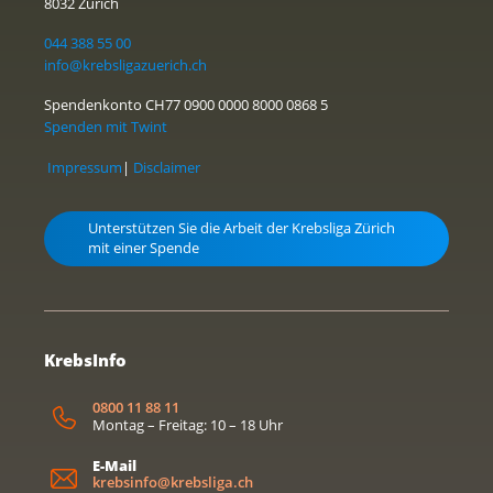
8032 Zürich
044 388 55 00
info@krebsligazuerich.ch
Spendenkonto CH77 0900 0000 8000 0868 5
Spenden mit Twint
Impressum
|
Disclaimer
Unterstützen Sie die Arbeit der Krebsliga Zürich
mit einer Spende
KrebsInfo
0800 11 88 11
Montag – Freitag: 10 – 18 Uhr
E-Mail
krebsinfo@krebsliga.ch