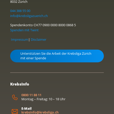
8032 Zürich
044 388 55 00
info@krebsligazuerich.ch
Spendenkonto CH77 0900 0000 8000 0868 5
Spenden mit Twint
Impressum
|
Disclaimer
Unterstützen Sie die Arbeit der Krebsliga Zürich
mit einer Spende
KrebsInfo
0800 11 88 11
Montag – Freitag: 10 – 18 Uhr
E-Mail
krebsinfo@krebsliga.ch