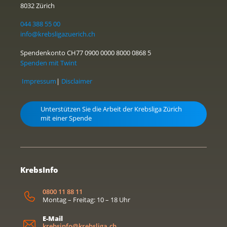
8032 Zürich
044 388 55 00
info@krebsligazuerich.ch
Spendenkonto CH77 0900 0000 8000 0868 5
Spenden mit Twint
Impressum
|
Disclaimer
Unterstützen Sie die Arbeit der Krebsliga Zürich
mit einer Spende
KrebsInfo
0800 11 88 11
Montag – Freitag: 10 – 18 Uhr
E-Mail
krebsinfo@krebsliga.ch