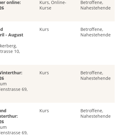
er online:
Kurs, Online-
Betroffene,
26
Kurse
Nahestehende
nd
Kurs
Betroffene,
il - August
Nahestehende
ikerberg,
trasse 10,
interthur:
Kurs
Betroffene,
26
Nahestehende
rum
enstrasse 69,
und
Kurs
Betroffene,
terthur:
Nahestehende
26
rum
enstrasse 69,